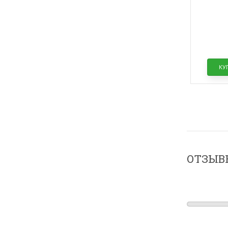
респир
КУ
ОТЗЫВ