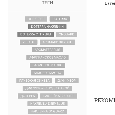
ТЕГИ
Laven
DEEP BLUE
DOTERRA
DOTERRA НАКЛЕЙКИ
DOTERRA СТИКЕРЫ
ONGUARD
VERAGE
АРОМАДИФФУЗОР
АРОМАТЕРАПИЯ
АФРИКАНСКОЕ МАСЛО
БАЗИСНОЕ МАСЛО
БАЗОВОЕ МАСЛО
ГЛУБОКАЯ СИНЕВА
ДИФФУЗОР
ДИФФУЗОР С ПОДСВЕТКОЙ
ДОТЕРРА
НАКЛЕЙКА BREATHE
РЕКОМ
НАКЛЕЙКА DEEP BLUE
НАКЛЕЙКА ONGUARD