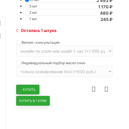
2 493
₽
5 мл
1 170
₽
2 мл
480
₽
1 мл
245
₽
Осталась 1 штука
Велнес-консультация
Индивидуальный подбор масел очно
КУПИТЬ
КУПИТЬ В 1 КЛИК