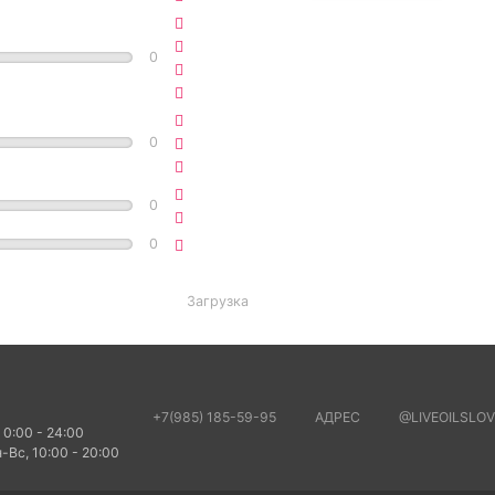
0
0
0
0
Загрузка
+7(985) 185-59-95
АДРЕС
@LIVEOILSLOV
 0:00 - 24:00
-Вс, 10:00 - 20:00