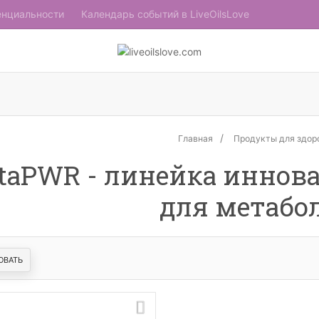
енциальности
Календарь событий в LiveOilsLove
Главная
Продукты для здор
taPWR - линейка иннов
для метабо
ОВАТЬ