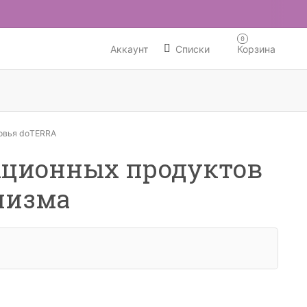
0
Аккаунт
Списки
Корзина
овья doTERRA
ационных продуктов
лизма