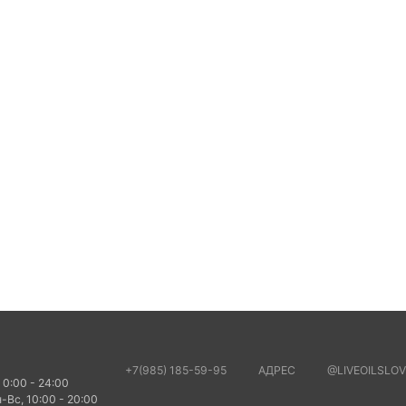
+7(985) 185-59-95
АДРЕС
@LIVEOILSLOV
 0:00 - 24:00
-Вс, 10:00 - 20:00