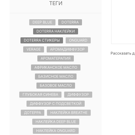
ТЕГИ
DEEP BLUE
DOTERRA
DOTERRA НАКЛЕЙКИ
DOTERRA СТИКЕРЫ
ONGUARD
VERAGE
АРОМАДИФФУЗОР
Рассказать д
АРОМАТЕРАПИЯ
АФРИКАНСКОЕ МАСЛО
БАЗИСНОЕ МАСЛО
БАЗОВОЕ МАСЛО
ГЛУБОКАЯ СИНЕВА
ДИФФУЗОР
ДИФФУЗОР С ПОДСВЕТКОЙ
ДОТЕРРА
НАКЛЕЙКА BREATHE
НАКЛЕЙКА DEEP BLUE
НАКЛЕЙКА ONGUARD