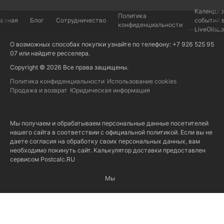
Календар
Политика
лавная
Блог
Сотрудничество
событий 
конфиденциальности
LiveOilsL
О возможных способах покупки узнайте по телефону: +7 926 525 95
07 или найдите
ресселера
.
Copyright © 2026 Все права защищены.
Политика конфиденциальности
Использование cookies
Продажа и возврат
Юридическая информация
Мы получаем и обрабатываем персональные данные посетителей
нашего сайта в соответствии с
официальной политикой
. Если вы не
даете согласия на обработку своих персональных данных, вам
необходимо покинуть сайт. Калькулятор доставки предоставлен
сервисом
Postcalc.RU
Мы