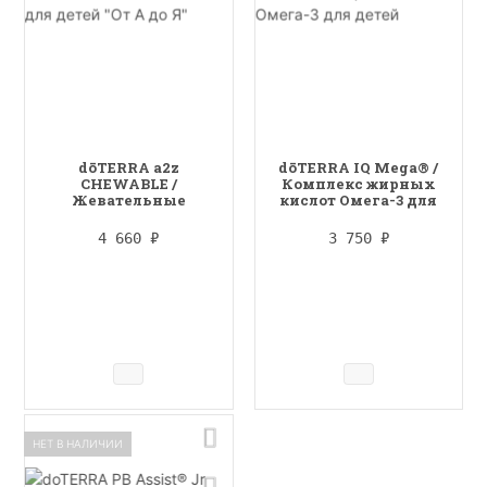
dōTERRA a2z
dōTERRA IQ Mega® /
CHEWABLE /
Комплекс жирных
Жевательные
кислот Омега-3 для
витамины для детей
детей
"От А до Я"
4 660
₽
3 750
₽
НЕТ В НАЛИЧИИ