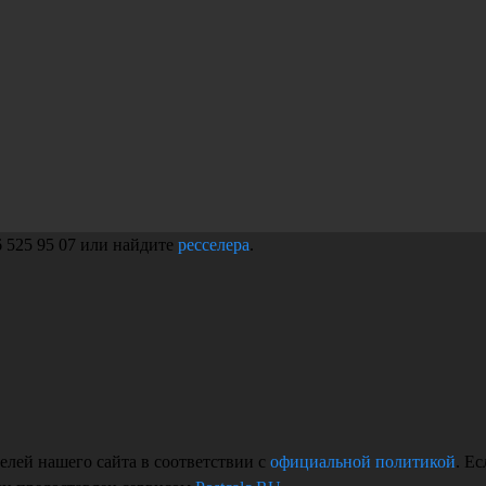
 525 95 07 или найдите
ресселера
.
лей нашего сайта в соответствии с
официальной политикой
. Е