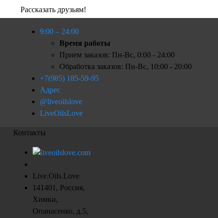
Рассказать друзьям!
9:00 – 24:00
Время работы
Прием заказов: Пн-Вс, 0:00 - 24:00
Обработка заказов: Пн-Вс, 10:00 - 20:00
+7(985) 185-59-95
Адрес
@liveoilslove
LiveOilsLove
Контакты
Live.Oils.Love
141401
,
Россия
,
Химки
,
Опанасенко, д.5
,