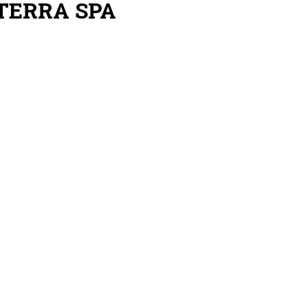
TERRA SPA
Быстрый просмотр
вежающий гель для душа
Быстрый просмотр
 для рук и тела без запаха