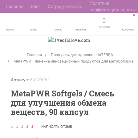
Политика
Главная
Блог
Сотрудничество
конфиденциальности
0
СПИСКИ
МЕНЮ
ИНФО
ПОИСК
АККАУНТ
КОРЗИНА
Главная
Продукты для здоровья doTERRA
MetaPWR - линейка инновационных продуктов для метаболизма
Артикул:
60227081
MetaPWR Softgels / Смесь
для улучшения обмена
веществ, 90 капсул
НАПИСАТЬ ОТЗЫВ