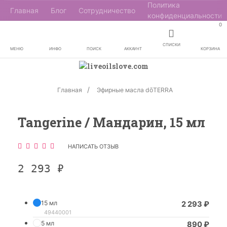
Политика
Главная
Блог
Сотрудничество
конфиденциальности
0
СПИСКИ
МЕНЮ
ИНФО
ПОИСК
АККАУНТ
КОРЗИНА
Главная
Эфирные масла dōTERRA
Tangerine / Мандарин, 15 мл
НАПИСАТЬ ОТЗЫВ
2 293
₽
15 мл
2 293
₽
49440001
5 мл
890
₽