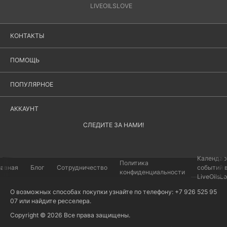
LIVEOILSLOVE
КОНТАКТЫ
ПОМОЩЬ
ПОПУЛЯРНОЕ
АККАУНТ
СЛЕДИТЕ ЗА НАМИ!
Календар
Политика
лавная
Блог
Сотрудничество
событий 
конфиденциальности
LiveOilsL
О возможных способах покупки узнайте по телефону: +7 926 525 95
07 или найдите
ресселера
.
Copyright © 2026 Все права защищены.