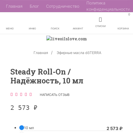
Политика
Главная
Блог
Сотрудничество
конфиденциальности
0
СПИСКИ
МЕНЮ
ИНФО
ПОИСК
АККАУНТ
КОРЗИНА
Главная
Эфирные масла dōTERRA
Steady Roll-On /
Надёжность, 10 мл
НАПИСАТЬ ОТЗЫВ
2 573
₽
10 мл
2 573
₽