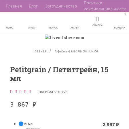
Политика
Главная
Блог
Сотрудничество
конфиденциальности
0
СПИСКИ
МЕНЮ
ИНФО
ПОИСК
АККАУНТ
КОРЗИНА
Главная
Эфирные масла dōTERRA
Petitgrain / Петитгрейн, 15
мл
НАПИСАТЬ ОТЗЫВ
3 867
₽
15 мл
3 867
₽