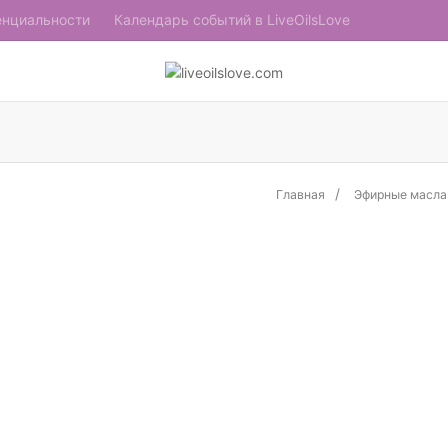
енциальности
Календарь событий в LiveOilsLove
Главная
Эфирные масла