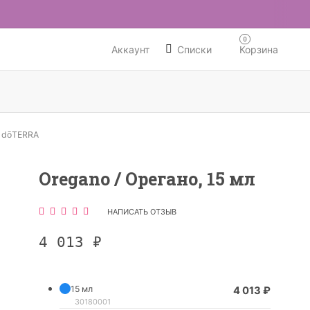
0
Аккаунт
Списки
Корзина
 dōTERRA
Oregano / Орегано, 15 мл
НАПИСАТЬ ОТЗЫВ
4 013
₽
15 мл
4 013
₽
30180001