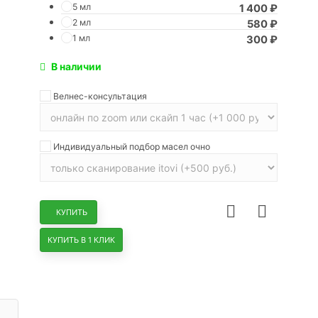
5 мл
1 400
₽
2 мл
580
₽
1 мл
300
₽
В наличии
Велнес-консультация
Индивидуальный подбор масел очно
КУПИТЬ
КУПИТЬ В 1 КЛИК