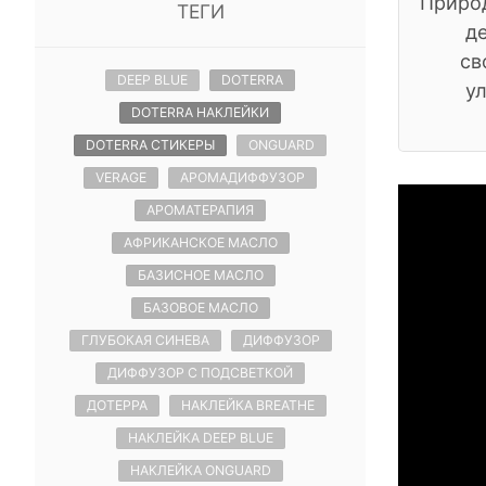
Природ
ТЕГИ
д
св
DEEP BLUE
DOTERRA
у
DOTERRA НАКЛЕЙКИ
DOTERRA СТИКЕРЫ
ONGUARD
VERAGE
АРОМАДИФФУЗОР
АРОМАТЕРАПИЯ
АФРИКАНСКОЕ МАСЛО
БАЗИСНОЕ МАСЛО
БАЗОВОЕ МАСЛО
ГЛУБОКАЯ СИНЕВА
ДИФФУЗОР
ДИФФУЗОР С ПОДСВЕТКОЙ
ДОТЕРРА
НАКЛЕЙКА BREATHE
НАКЛЕЙКА DEEP BLUE
НАКЛЕЙКА ONGUARD