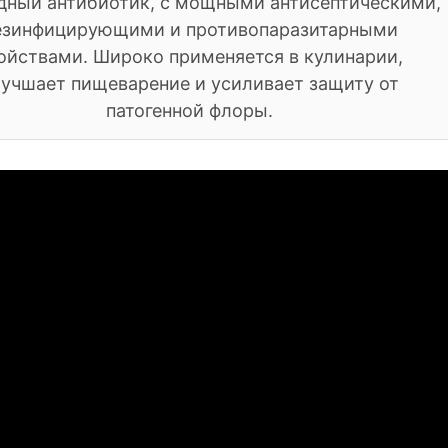
ный антибиотик, с мощными антисептическими,
езинфицирующими и противопаразитарными
ойствами. Широко применяется в кулинарии,
лучшает пищеварение и усиливает защиту от
патогенной флоры.