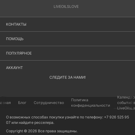
LIVEOILSLOVE
КОНТАКТЫ
ПОМОЩЬ
ПОПУЛЯРНОЕ
АККАУНТ
СЛЕДИТЕ ЗА НАМИ!
Календар
Политика
лавная
Блог
Сотрудничество
событий 
конфиденциальности
LiveOilsL
О возможных способах покупки узнайте по телефону: +7 926 525 95
07 или найдите
ресселера
.
Copyright © 2026 Все права защищены.