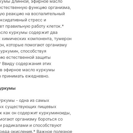
кумы длинной, эфирное масло
естественную функцию организма,
ю реакцию на воспалительный
оксидативный стресс и
ет правильную работу клеток.*
сло куркумы содержит два
 химических компонента, тумерон
он, которые помогают организму
куркумин, способствуя
ию естественной защиты
* Ввиду содержания этих
в эфирное масло куркумы
 принимать ежедневно.
куркумы
уркумы - одна из самых
ых существующих пищевых
ак как он содержит куркуминоиды,
могают организму бороться со
 радикалами и способствуют
вреда окисления.* Важное полезное