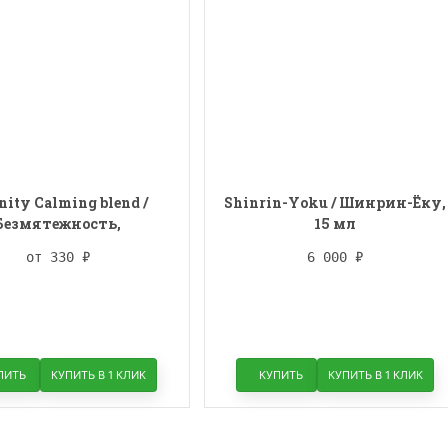
nity Calming blend /
Shinrin-Yoku / Шинрин-Ёку,
Безмятежность,
15 мл
ивающая смесь, 15 мл
от 330
₽
6 000
₽
ПИТЬ
КУПИТЬ В 1 КЛИК
КУПИТЬ
КУПИТЬ В 1 КЛИК