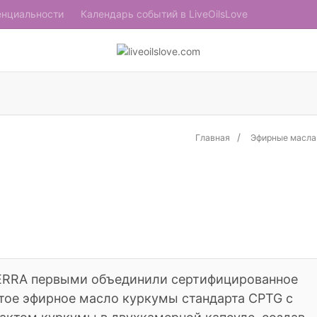
енциальности
Календарь событий в LiveOilsLove
Главная
Эфирные масла
НЕТ В НАЛИ
ERRA первыми объединили сертифицированное
тое эфирное масло куркумы стандарта CPTG с