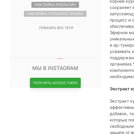
корней кур
НАКЛЕЙКА АПЕЛЬСИН
сохраняет 
запускающу
НАКЛЕЙКА ГЛУБОКАЯ СИНЕВА
процесс и 
обеспечива
ПОКАЗАТЬ ВСЕ ТЕГИ
Эфирное ма
уникальных
и ар-тумер
усваивать 
поддержан
организма.
МЫ В INSTAGRAM
компоненто
необходимо
ПОЛУЧИТЬ ACCESS TOKEN
Экстракт 
Экстракт к
эффективн
добавок, т
которые по
свободными
защите от 