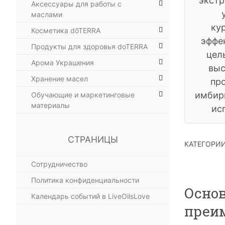
экстр
Аксессуары для работы с
маслами
ку
Косметика dōTERRA
эффе
Продукты для здоровья doTERRA
цел
Арома Украшения
выс
Хранение масел
пр
имбирн
Обучающие и маркетинговые
материалы
ис
СТРАНИЦЫ
КАТЕГОРИ
Сотрудничество
Политика конфиденциальности
Осно
Календарь событий в LiveOilsLove
преи