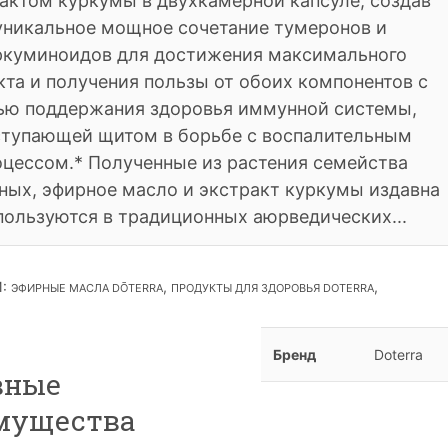
актом куркумы в двухкамерной капсуле, создав
уникальное мощное сочетание тумеронов и
ркуминоидов для достижения максимального
кта и получения пользы от обоих компонентов с
ью поддержания здоровья иммунной системы,
тупающей щитом в борьбе с воспалительным
оцессом.* Полученные из растения семейства
ых, эфирное масло и экстракт куркумы издавна
пользуются в традиционных аюрведических...
И
:
,
,
ЭФИРНЫЕ МАСЛА DŌTERRA
ПРОДУКТЫ ДЛЯ ЗДОРОВЬЯ DOTERRA
Бренд
Doterra
вные
мущества