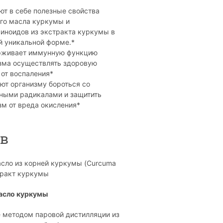
ют в себе полезные свойства
го масла куркумы и
иноидов из экстракта куркумы в
й уникальной форме.*
рживает иммунную функцию
зма осуществлять здоровую
 от воспаления*
ют организму бороться со
ными радикалами и защитить
зм от вреда окисления*
ав
сло из корней куркумы (Curcuma
стракт куркумы
асло куркумы
 методом паровой дистилляции из