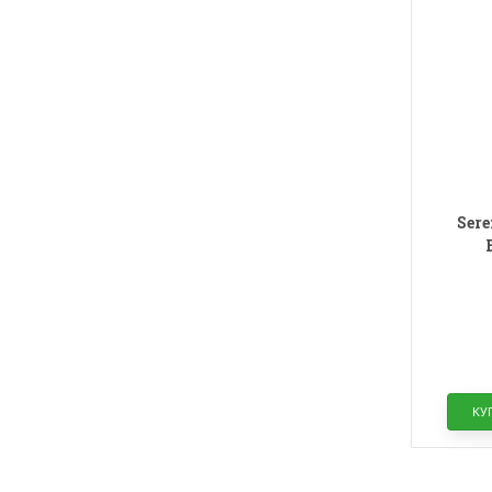
Sere
успока
КУ