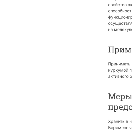
свойство э
способност
функционир
осуществля
на молекул
Прим
Принимать 
куркумой п
активного 
Мер
пред
Хранить в 
Беременны