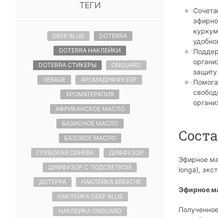
ТЕГИ
Сочета
эфирно
куркум
DEEP BLUE
DOTERRA
удобно
DOTERRA НАКЛЕЙКИ
Подде
органи
DOTERRA СТИКЕРЫ
ONGUARD
защиту
VERAGE
АРОМАДИФФУЗОР
Помога
свобод
АРОМАТЕРАПИЯ
органи
АФРИКАНСКОЕ МАСЛО
БАЗИСНОЕ МАСЛО
Сост
БАЗОВОЕ МАСЛО
ГЛУБОКАЯ СИНЕВА
ДИФФУЗОР
Эфирное ма
ДИФФУЗОР С ПОДСВЕТКОЙ
longa), эк
ДОТЕРРА
НАКЛЕЙКА BREATHE
Эфирное м
НАКЛЕЙКА DEEP BLUE
Полученное
НАКЛЕЙКА ONGUARD