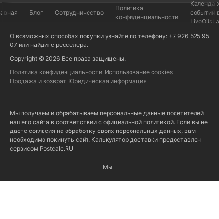
Календар
Политика
лавная
Блог
Сотрудничество
событий 
конфиденциальности
LiveOilsL
О возможных способах покупки узнайте по телефону: +7 926 525 95
07 или найдите
ресселера
.
Copyright © 2026 Все права защищены.
Политика конфиденциальности
Использование cookies
Продажа и возврат
Юридическая информация
Мы получаем и обрабатываем персональные данные посетителей
нашего сайта в соответствии с
официальной политикой
. Если вы не
даете согласия на обработку своих персональных данных, вам
необходимо покинуть сайт. Калькулятор доставки предоставлен
сервисом
Postcalc.RU
Мы