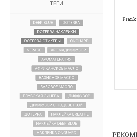
ТЕГИ
Franki
DEEP BLUE
DOTERRA
DOTERRA НАКЛЕЙКИ
DOTERRA СТИКЕРЫ
ONGUARD
VERAGE
АРОМАДИФФУЗОР
АРОМАТЕРАПИЯ
АФРИКАНСКОЕ МАСЛО
БАЗИСНОЕ МАСЛО
БАЗОВОЕ МАСЛО
ГЛУБОКАЯ СИНЕВА
ДИФФУЗОР
ДИФФУЗОР С ПОДСВЕТКОЙ
ДОТЕРРА
НАКЛЕЙКА BREATHE
НАКЛЕЙКА DEEP BLUE
НАКЛЕЙКА ONGUARD
РЕКОМ