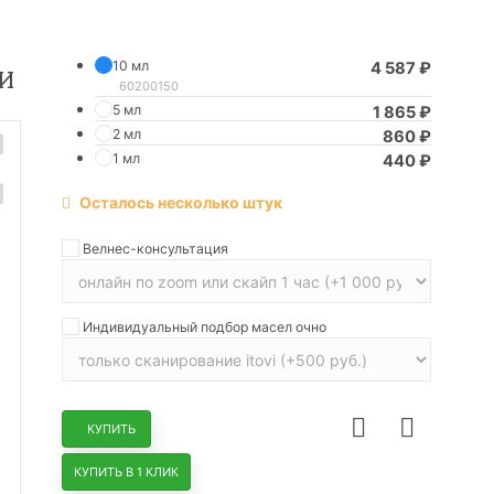
10 мл
4 587
₽
И
60200150
5 мл
1 865
₽
2 мл
860
₽
1 мл
440
₽
Осталось несколько штук
Велнес-консультация
Индивидуальный подбор масел очно
КУПИТЬ
КУПИТЬ В 1 КЛИК