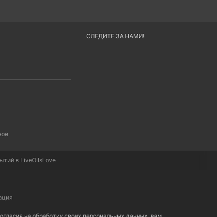
СЛЕДИТЕ ЗА НАМИ!
ное
тий в LiveOilsLove
ация
 согласия на обработку своих персональных данных, вам