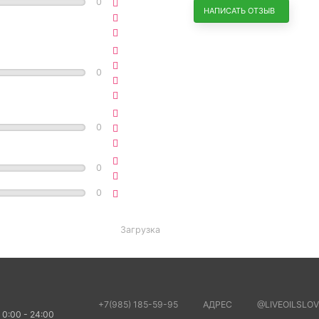
0
НАПИСАТЬ ОТЗЫВ
0
0
0
0
Загрузка
+7(985) 185-59-95
АДРЕС
@LIVEOILSLOV
 0:00 - 24:00