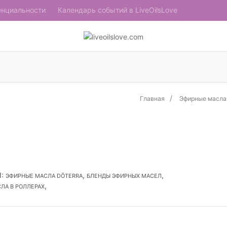
енциальности
Календарь событий в LiveOilsLove
Главная
Эфирные масла
И
:
,
,
ЭФИРНЫЕ МАСЛА DŌTERRA
БЛЕНДЫ ЭФИРНЫХ МАСЕЛ
,
ЛА В РОЛЛЕРАХ