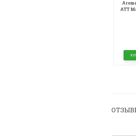
Aroma
АТТ Ма
КУ
ОТЗЫВ