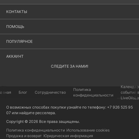
КОНТАКТЫ
ПОМОЩЬ
ПОПУЛЯРНОЕ
АККАУНТ
СЛЕДИТЕ ЗА НАМИ!
Календар
Политика
лавная
Блог
Сотрудничество
событий 
конфиденциальности
LiveOilsL
О возможных способах покупки узнайте по телефону: +7 926 525 95
07 или найдите
ресселера
.
Copyright © 2026 Все права защищены.
Политика конфиденциальности
Использование cookies
Продажа и возврат
Юридическая информация