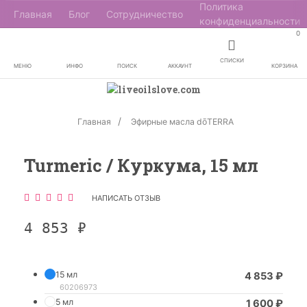
Политика
Главная
Блог
Сотрудничество
конфиденциальности
0
СПИСКИ
МЕНЮ
ИНФО
ПОИСК
АККАУНТ
КОРЗИНА
Главная
Эфирные масла dōTERRA
Turmeric / Куркума, 15 мл
НАПИСАТЬ ОТЗЫВ
4 853
₽
15 мл
4 853
₽
60206973
5 мл
1 600
₽