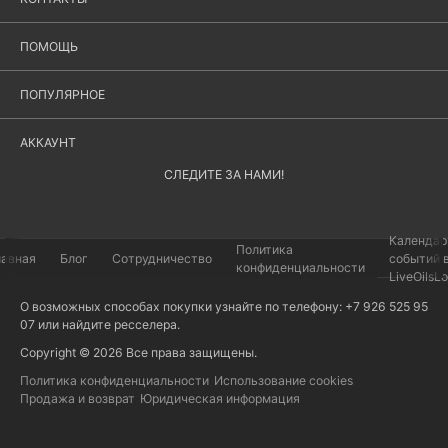
ПОМОЩЬ
ПОПУЛЯРНОЕ
АККАУНТ
СЛЕДИТЕ ЗА НАМИ!
Календар
Политика
лавная
Блог
Сотрудничество
событий 
конфиденциальности
LiveOilsL
О возможных способах покупки узнайте по телефону: +7 926 525 95
07 или найдите
ресселера
.
Copyright © 2026 Все права защищены.
Политика конфиденциальности
Использование cookies
Продажа и возврат
Юридическая информация