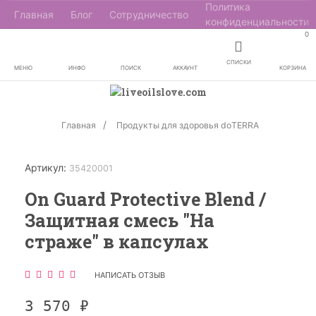
Политика
Главная
Блог
Сотрудничество
конфиденциальности
0
СПИСКИ
МЕНЮ
ИНФО
ПОИСК
АККАУНТ
КОРЗИНА
Главная
Продукты для здоровья doTERRA
Артикул:
35420001
On Guard Protective Blend /
Защитная смесь "На
страже" в капсулах
НАПИСАТЬ ОТЗЫВ
3 570
₽