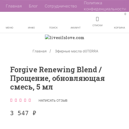
Политика
Главная
Блог
Сотрудничество
конфиденциальности
0
СПИСКИ
МЕНЮ
ИНФО
ПОИСК
АККАУНТ
КОРЗИНА
Главная
Эфирные масла dōTERRA
Forgive Renewing Blend /
Прощение, обновляющая
смесь, 5 мл
НАПИСАТЬ ОТЗЫВ
3 547
₽