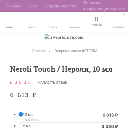
Политика
Главная
Блог
Сотрудничество
конфиденциальности
0
СПИСКИ
МЕНЮ
ИНФО
ПОИСК
АККАУНТ
КОРЗИНА
Главная
Эфирные масла dōTERRA
Neroli Touch / Нероли, 10 мл
НАПИСАТЬ ОТЗЫВ
6 613
₽
10 мл
6 613
₽
60201817
5 мл
3 330
₽