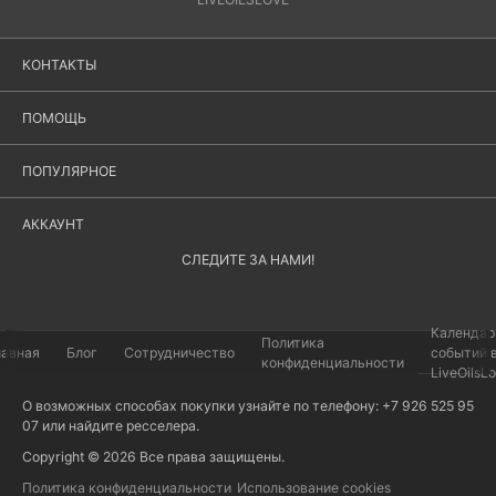
КОНТАКТЫ
ПОМОЩЬ
ПОПУЛЯРНОЕ
АККАУНТ
СЛЕДИТЕ ЗА НАМИ!
Календар
Политика
лавная
Блог
Сотрудничество
событий 
конфиденциальности
LiveOilsL
О возможных способах покупки узнайте по телефону: +7 926 525 95
07 или найдите
ресселера
.
Copyright © 2026 Все права защищены.
Политика конфиденциальности
Использование cookies