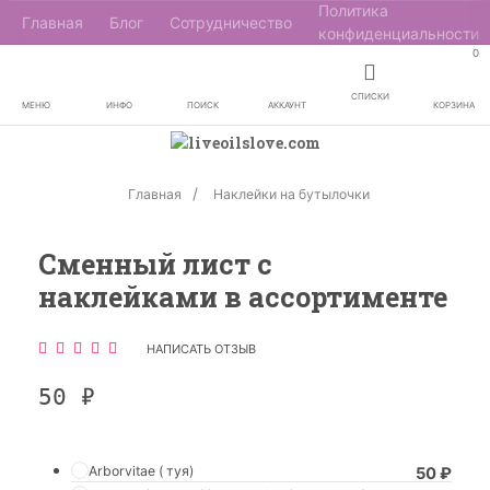
Политика
Главная
Блог
Сотрудничество
конфиденциальности
0
СПИСКИ
МЕНЮ
ИНФО
ПОИСК
АККАУНТ
КОРЗИНА
Главная
Наклейки на бутылочки
Сменный лист с
наклейками в ассортименте
НАПИСАТЬ ОТЗЫВ
50
₽
Arborvitae ( туя)
50
₽