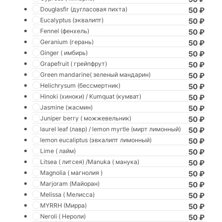
Douglasfir (дугласовая пихта)
50
₽
Eucalyptus (эквалипт)
50
₽
Fennel (фенхель)
50
₽
Geranium (герань)
50
₽
Ginger ( имбирь)
50
₽
Grapefruit ( грейпфрут)
50
₽
Green mandarine( зеленый мандарин)
50
₽
Helichrysum (бессмертник)
50
₽
Hinoki (хиноки) / Kumquat (кумват)
50
₽
Jasmine (жасмин)
50
₽
Juniper berry ( можжевельник)
50
₽
laurel leaf (лавр) / lemon myrtle (мирт лимонный)
50
₽
lemon eucaliptus (эвкалипт лимонный)
50
₽
Lime ( лайм)
50
₽
Litsea ( литсея) /Manuka ( манука)
50
₽
Magnolia ( магнолия )
50
₽
Marjoram (Майоран)
50
₽
Melissa ( Мелисса)
50
₽
MYRRH (Мирра)
50
₽
Neroli ( Нероли)
50
₽