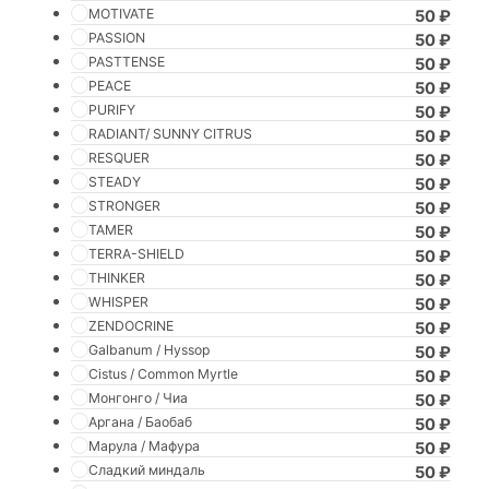
MOTIVATE
50
₽
PASSION
50
₽
PASTTENSE
50
₽
PEACE
50
₽
PURIFY
50
₽
RADIANT/ SUNNY CITRUS
50
₽
RESQUER
50
₽
STEADY
50
₽
STRONGER
50
₽
TAMER
50
₽
TERRA-SHIELD
50
₽
THINKER
50
₽
WHISPER
50
₽
ZENDOCRINE
50
₽
Galbanum / Hyssop
50
₽
Cistus / Common Myrtle
50
₽
Монгонго / Чиа
50
₽
Аргана / Баобаб
50
₽
Марула / Мафура
50
₽
Сладкий миндаль
50
₽