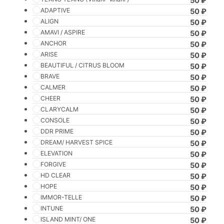
50
₽
ADAPTIVE
50
₽
ALIGN
50
₽
AMAVI / ASPIRE
50
₽
ANCHOR
50
₽
ARISE
50
₽
BEAUTIFUL / CITRUS BLOOM
50
₽
BRAVE
50
₽
CALMER
50
₽
CHEER
50
₽
CLARYCALM
50
₽
CONSOLE
50
₽
DDR PRIME
50
₽
DREAM/ HARVEST SPICE
50
₽
ELEVATION
50
₽
FORGIVE
50
₽
HD CLEAR
50
₽
HOPE
50
₽
IMMOR-TELLE
50
₽
INTUNE
50
₽
ISLAND MINT/ ONE
50
₽