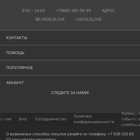
9:00 – 24:00
+7(985) 185-59-95
АДРЕС
@LIVEOILSLOVE
LIVEOILSLOVE
КОНТАКТЫ
ПОМОЩЬ
ПОПУЛЯРНОЕ
АККАУНТ
СЛЕДИТЕ ЗА НАМИ!
Календар
Политика
лавная
Блог
Сотрудничество
событий 
конфиденциальности
LiveOilsL
О возможных способах покупки узнайте по телефону: +7 926 525 95
07 или найдите
ресселера
.