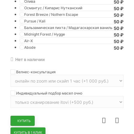
Олива
50
₽
Османтус / Кипарис Нутканский
50
₽
Forest Breeze / Nothern Escape
50
₽
Pursue / Kali
50
₽
Бальзамическая пихта / Мадагаскарская ваниль
50
₽
Midnight Forest / Hygge
50
₽
Air-X
50
₽
Abode
50
₽
Нет в наличии
Велнес-консультация
Индивидуальный подбор масел очно
КУПИТЬ
КУПИТЬ В 1 КЛИК