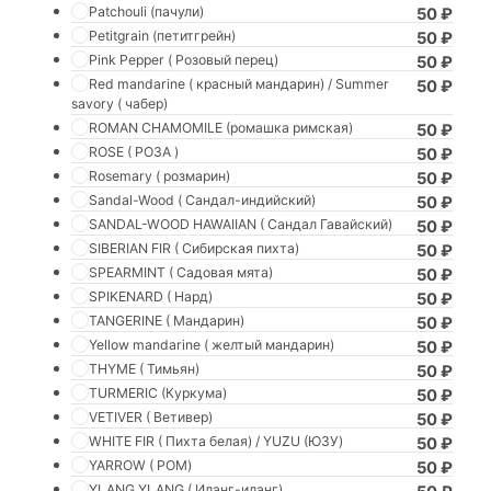
Patchouli (пачули)
50
₽
Petitgrain (петитгрейн)
50
₽
Pink Pepper ( Розовый перец)
50
₽
Red mandarine ( красный мандарин) / Summer
50
₽
savory ( чабер)
ROMAN CHAMOMILE (ромашка римская)
50
₽
ROSE ( РОЗА )
50
₽
Rosemary ( розмарин)
50
₽
Sandal-Wood ( Сандал-индийский)
50
₽
SANDAL-WOOD HAWAIIAN ( Сандал Гавайский)
50
₽
SIBERIAN FIR ( Сибирская пихта)
50
₽
SPEARMINT ( Садовая мята)
50
₽
SPIKENARD ( Нард)
50
₽
TANGERINE ( Мандарин)
50
₽
Yellow mandarine ( желтый мандарин)
50
₽
THYME ( Тимьян)
50
₽
TURMERIC (Куркума)
50
₽
VETIVER ( Ветивер)
50
₽
WHITE FIR ( Пихта белая) / YUZU (ЮЗУ)
50
₽
YARROW ( РОМ)
50
₽
YLANG YLANG ( Иланг-иланг)