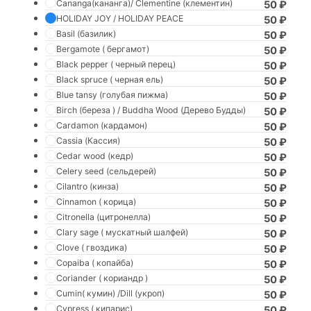
Cananga(кананга)/ Clementine (клементин)
50
₽
HOLIDAY JOY / HOLIDAY PEACE
50
₽
Basil (базилик)
50
₽
Bergamote ( бергамот)
50
₽
Black pepper ( черный перец)
50
₽
Black spruce ( черная ель)
50
₽
Blue tansy (голубая пижма)
50
₽
Birch (береза ) / Buddha Wood (Дерево Будды)
50
₽
Cardamon (кардамон)
50
₽
Cassia (Кассия)
50
₽
Cedar wood (кедр)
50
₽
Celery seed (сельдерей)
50
₽
Cilantro (кинза)
50
₽
Cinnamon ( корица)
50
₽
Citronella (цитронелла)
50
₽
Clary sage ( мускатный шалфей)
50
₽
Clove ( гвоздика)
50
₽
Copaiba ( копайба)
50
₽
Coriander ( кориандр )
50
₽
Cumin( кумин) /Dill (укроп)
50
₽
Cypress ( кипарис)
50
₽