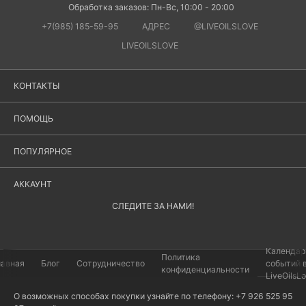
Обработка заказов: Пн-Вс, 10:00 - 20:00
+7(985) 185-59-95
АДРЕС
@LIVEOILSLOVE
LIVEOILSLOVE
КОНТАКТЫ
ПОМОЩЬ
ПОПУЛЯРНОЕ
АККАУНТ
СЛЕДИТЕ ЗА НАМИ!
Календар
Политика
лавная
Блог
Сотрудничество
событий 
конфиденциальности
LiveOilsL
О возможных способах покупки узнайте по телефону: +7 926 525 95