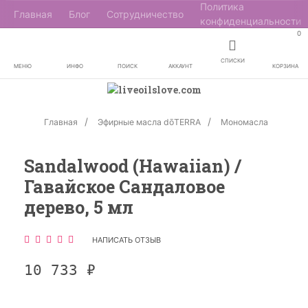
Политика
Главная
Блог
Сотрудничество
конфиденциальности
0
СПИСКИ
МЕНЮ
ИНФО
ПОИСК
АККАУНТ
КОРЗИНА
Главная
Эфирные масла dōTERRA
Мономасла
Sandalwood (Hawaiian) /
Гавайское Сандаловое
дерево, 5 мл
НАПИСАТЬ ОТЗЫВ
10 733
₽