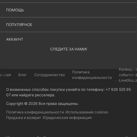
ПОМОЩЬ
ПОПУЛЯРНОЕ
АККАУНТ
СЛЕДИТЕ ЗА НАМИ!
Календар
Политика
лавная
Блог
Сотрудничество
событий 
конфиденциальности
LiveOilsL
О возможных способах покупки узнайте по телефону: +7 926 525 95
07 или найдите
ресселера
.
Copyright © 2026 Все права защищены.
Политика конфиденциальности
Использование cookies
Продажа и возврат
Юридическая информация