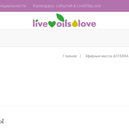
енциальности
Календарь событий в LiveOilsLove
Главная
Эфирные масла dōTERRA
Ы