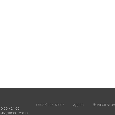
+7(985) 185-59-95
АДРЕС
@LIVEOILSLOV
 0:00 - 24:00
-Вс, 10:00 - 20:00