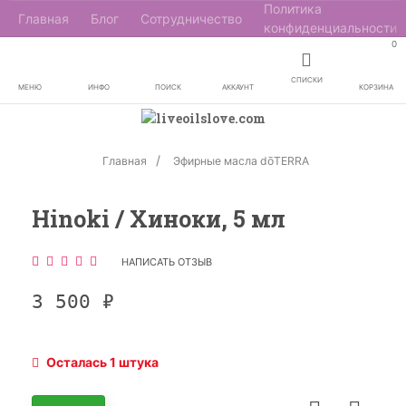
Политика
Главная
Блог
Сотрудничество
конфиденциальности
0
СПИСКИ
МЕНЮ
ИНФО
ПОИСК
АККАУНТ
КОРЗИНА
Главная
Эфирные масла dōTERRA
Hinoki / Хиноки, 5 мл
НАПИСАТЬ ОТЗЫВ
3 500
₽
Осталась 1 штука