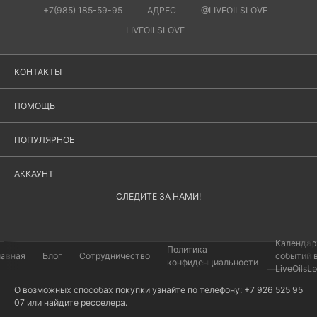
+7(985) 185-59-95
АДРЕС
@LIVEOILSLOVE
LIVEOILSLOVE
КОНТАКТЫ
ПОМОЩЬ
ПОПУЛЯРНОЕ
АККАУНТ
СЛЕДИТЕ ЗА НАМИ!
Календар
Политика
лавная
Блог
Сотрудничество
событий 
конфиденциальности
LiveOilsL
О возможных способах покупки узнайте по телефону: +7 926 525 95
07 или найдите
ресселера
.