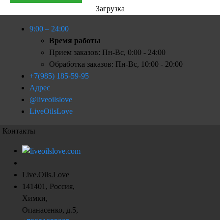
Загрузка
9:00 – 24:00
Время работы
Прием заказов: Пн-Вс, 0:00 - 24:00
Обработка заказов: Пн-Вс, 10:00 - 20:00
+7(985) 185-59-95
Адрес
@liveoilslove
LiveOilsLove
Контакты
Live.Oils.Love
141401
,
Россия
,
Химки
,
Опанасенко, д.5
,