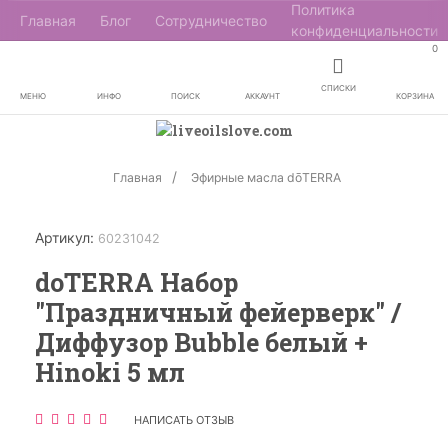
Политика
Главная
Блог
Сотрудничество
конфиденциальности
0
СПИСКИ
МЕНЮ
ИНФО
ПОИСК
АККАУНТ
КОРЗИНА
Главная
Эфирные масла dōTERRA
Артикул:
60231042
doTERRA Набор
"Праздничный фейерверк" /
Диффузор Bubble белый +
Hinoki 5 мл
НАПИСАТЬ ОТЗЫВ