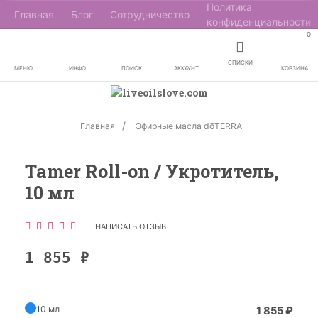
Политика
Главная
Блог
Сотрудничество
конфиденциальности
0
СПИСКИ
МЕНЮ
ИНФО
ПОИСК
АККАУНТ
КОРЗИНА
Главная
Эфирные масла dōTERRA
Tamer Roll-on / Укротитель,
10 мл
НАПИСАТЬ ОТЗЫВ
1 855
₽
10 мл
1 855
₽