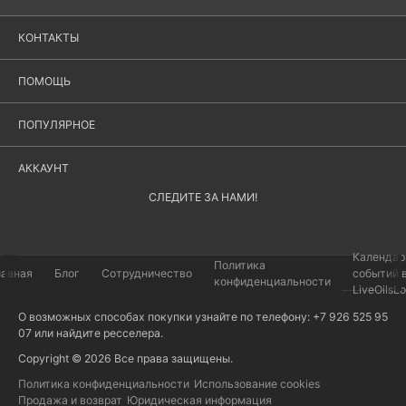
КОНТАКТЫ
ПОМОЩЬ
ПОПУЛЯРНОЕ
АККАУНТ
СЛЕДИТЕ ЗА НАМИ!
Календар
Политика
лавная
Блог
Сотрудничество
событий 
конфиденциальности
LiveOilsL
О возможных способах покупки узнайте по телефону: +7 926 525 95
07 или найдите
ресселера
.
Copyright © 2026 Все права защищены.
Политика конфиденциальности
Использование cookies
Продажа и возврат
Юридическая информация