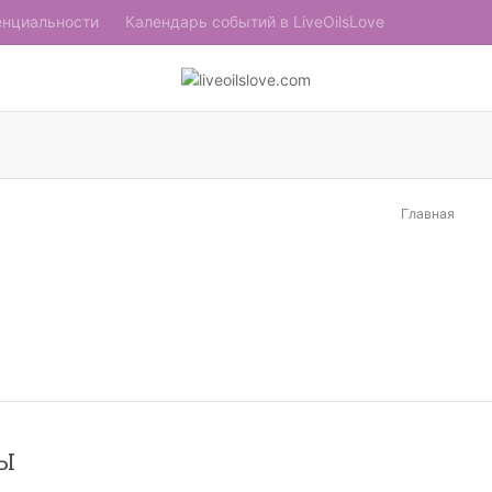
енциальности
Календарь событий в LiveOilsLove
Главная
НЕТ В НАЛИ
Ы