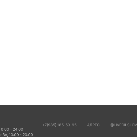
+7(985) 185-59-95
АДРЕС
@LIVEOILSLOV
 0:00 - 24:00
-Вс, 10:00 - 20:00